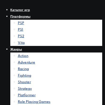
Перейти
к
Каталог игр
контенту
Платформы
PSP
PS1
PS2
Vita
Жанры
Action
Adventure
Racing
Fighting
Shooter
Strategy
Platformer
Role Playing Games