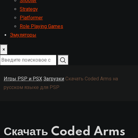
Shooter
Strategy
Platformer
Role Playing Games
Эмуляторы
×
Игры PSP и PSX
Загрузки
Скачать Coded Arms на
русском языке для PSP
Скачать Coded Arms