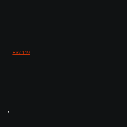
PS2
119