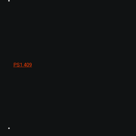
PS1
409