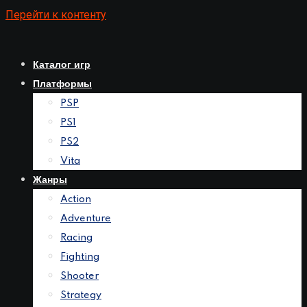
Перейти к контенту
Каталог игр
Платформы
PSP
PS1
PS2
Vita
Жанры
Action
Adventure
Racing
Fighting
Shooter
Strategy