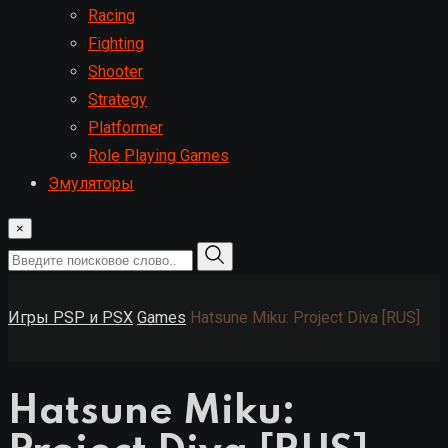
Racing
Fighting
Shooter
Strategy
Platformer
Role Playing Games
Эмуляторы
×
Игры PSP и PSX
Games
Hatsune Miku: Project Diva [RUS]
Hatsune Miku: