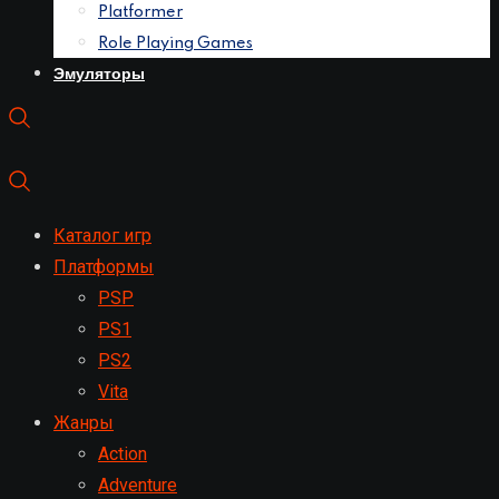
Platformer
Role Playing Games
Эмуляторы
Каталог игр
Платформы
PSP
PS1
PS2
Vita
Жанры
Action
Adventure