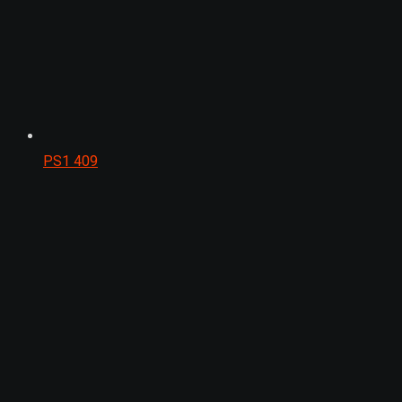
PS1
409