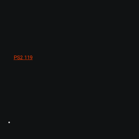
PS2
119