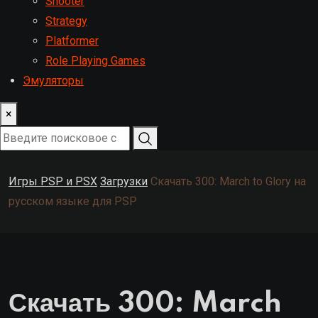
Shooter
Strategy
Platformer
Role Playing Games
Эмуляторы
×
Игры PSP и PSX
Загрузки
Скачать 300: March to Glory на
русском языке для PSP
Скачать 300: March