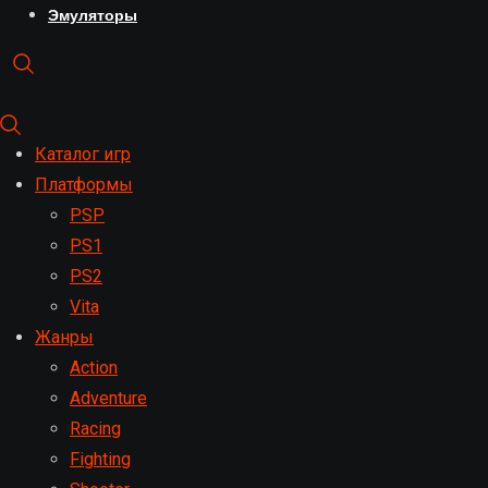
Эмуляторы
Каталог игр
Платформы
PSP
PS1
PS2
Vita
Жанры
Action
Adventure
Racing
Fighting