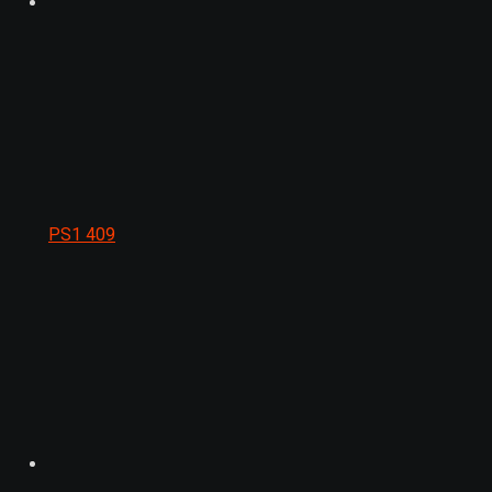
PS1
409