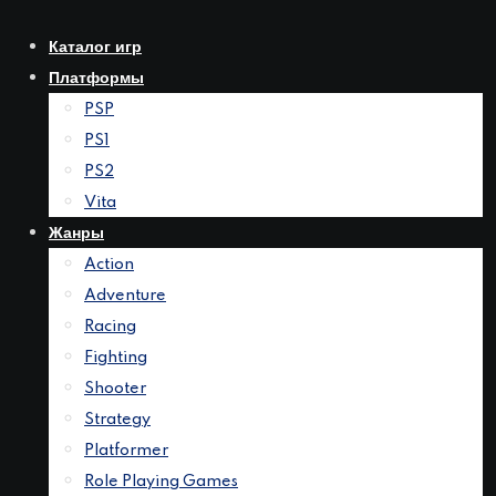
Перейти
к
Каталог игр
контенту
Платформы
PSP
PS1
PS2
Vita
Жанры
Action
Adventure
Racing
Fighting
Shooter
Strategy
Platformer
Role Playing Games