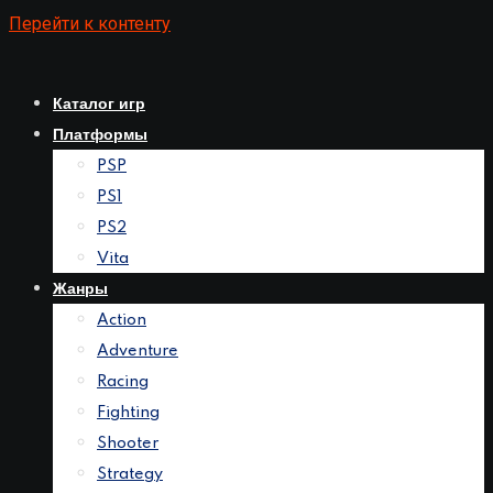
Перейти к контенту
Каталог игр
Платформы
PSP
PS1
PS2
Vita
Жанры
Action
Adventure
Racing
Fighting
Shooter
Strategy