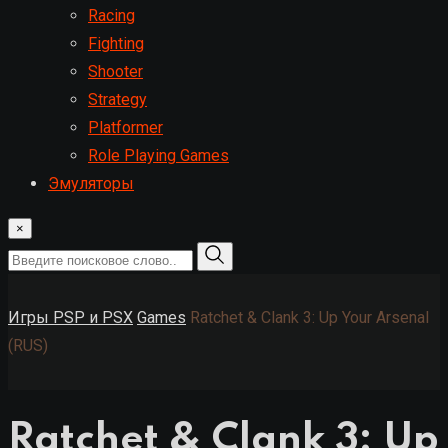
Racing
Fighting
Shooter
Strategy
Platformer
Role Playing Games
Эмуляторы
×
Игры PSP и PSX
Games
Ratchet & Clank 3: Up Your Arsenal
(RUS)
Ratchet & Clank 3: Up