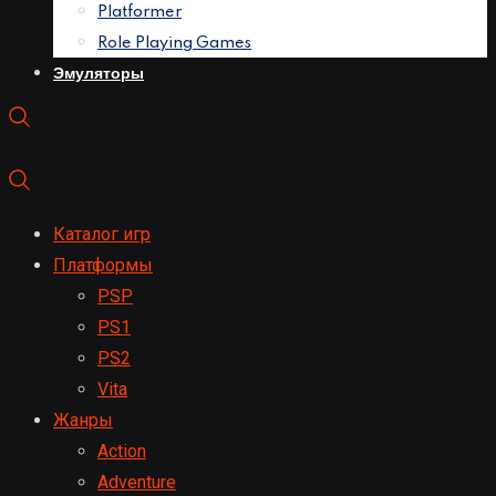
Platformer
Role Playing Games
Эмуляторы
Каталог игр
Платформы
PSP
PS1
PS2
Vita
Жанры
Action
Adventure