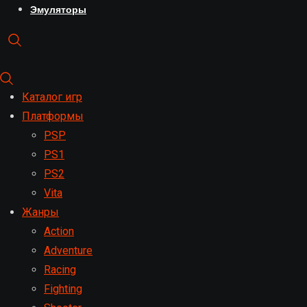
Эмуляторы
Каталог игр
Платформы
PSP
PS1
PS2
Vita
Жанры
Action
Adventure
Racing
Fighting