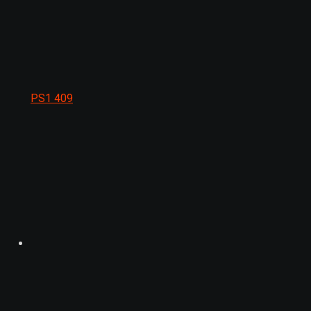
PS1
409