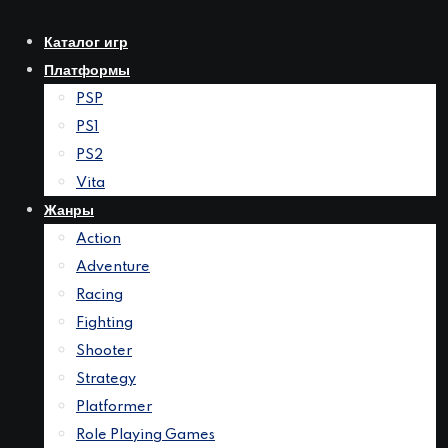
Перейти
к
Каталог игр
контенту
Платформы
PSP
PS1
PS2
Vita
Жанры
Action
Adventure
Racing
Fighting
Shooter
Strategy
Platformer
Role Playing Games