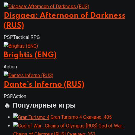
Disgaea: Afternoon of Darkness
(RUS)
PSP
Tactical RPG
Brightis (ENG)
Action
Dante’s Inferno (RUS)
PSP
Action
🔥 Популярные игры
Gran Turismo 4
Скачано: 405
God of War :
Chains of Olympus [RUS]
Скачано: 352