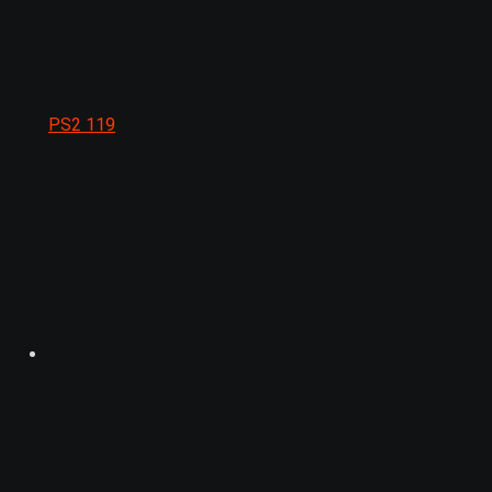
PS2
119