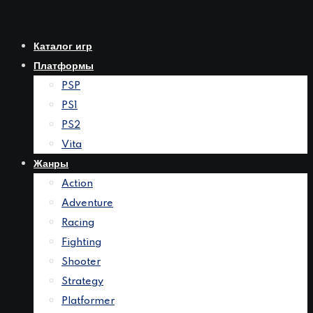
Перейти
к
Каталог игр
контенту
Платформы
PSP
PS1
PS2
Vita
Жанры
Action
Adventure
Racing
Fighting
Shooter
Strategy
Platformer