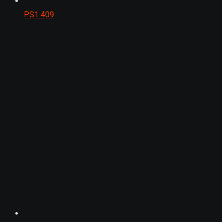
PS1
409