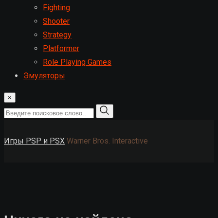
Fighting
Shooter
Strategy
Platformer
Role Playing Games
Эмуляторы
×
Игры PSP и PSX
Warner Bros. Interactive