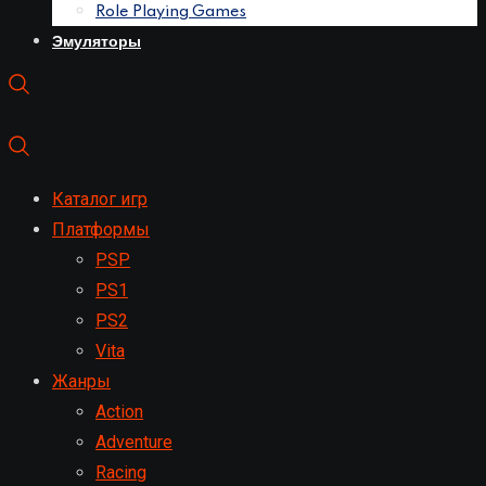
Role Playing Games
Эмуляторы
Каталог игр
Платформы
PSP
PS1
PS2
Vita
Жанры
Action
Adventure
Racing