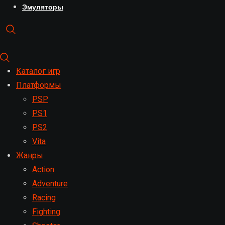
Эмуляторы
Каталог игр
Платформы
PSP
PS1
PS2
Vita
Жанры
Action
Adventure
Racing
Fighting