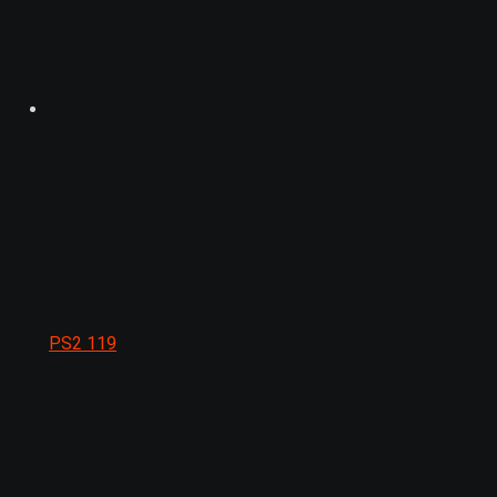
PS2
119