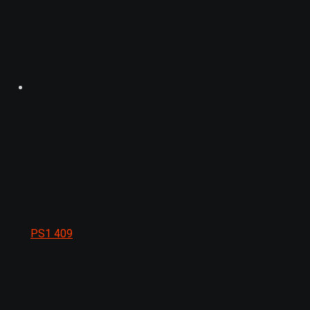
PS1
409