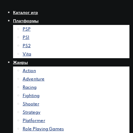
Перейти
к
Каталог игр
контенту
Платформы
PSP
PS1
PS2
Vita
Жанры
Action
Adventure
Racing
Fighting
Shooter
Strategy
Platformer
Role Playing Games