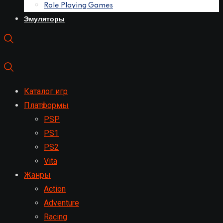
Role Playing Games
Эмуляторы
Каталог игр
Платформы
PSP
PS1
PS2
Vita
Жанры
Action
Adventure
Racing