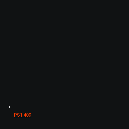
PS1
409