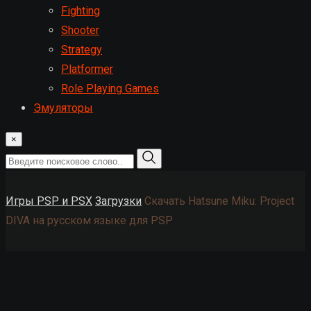
Fighting
Shooter
Strategy
Platformer
Role Playing Games
Эмуляторы
×
Игры PSP и PSX
Загрузки
Скачать Hatsune Miku: Project
DIVA на русском языке для PSP