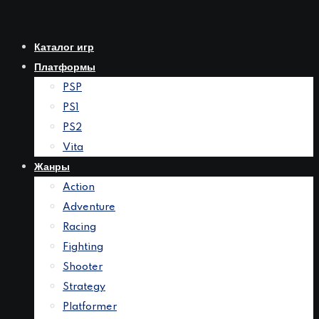
Перейти
к
Каталог игр
контенту
Платформы
PSP
PS1
PS2
Vita
Жанры
Action
Adventure
Racing
Fighting
Shooter
Strategy
Platformer