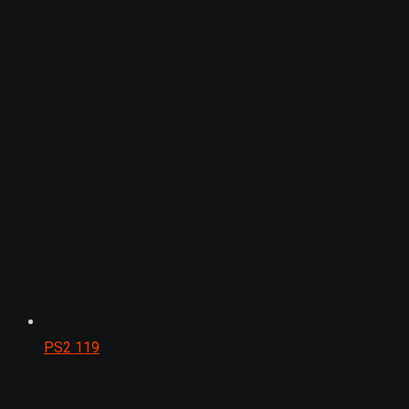
PS2
119