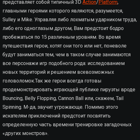
представляет собой типичный 3D
Action
/
Platform
,
главными героями которого являются, разумеется,
Sulley и Mike. Управляя либо лохматым ударником труда,
либо его одноглазым другом, Вам предстоит бодро
пробежаться по 15 различным уровням. Во время
путешествия герои, хотят они того или нет, поневоле
будут заниматься тем, чем в таком случае занимаются
все персонажи игр подобного рода: исследованием
новых территорий и решением всевозможных
головоломок.Так же герои всегда готовы
продемонстрировать играющей публике пируэты вроде
Bouncing, Belly Flopping, Cannon Ball или, скажем, Tail
Spinning. М-да, звучит угрожающе. Помимо этого
искателям приключений предстоит посвятить
определенную часть времени тренировке загадочных
«других монстров».