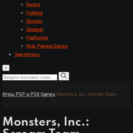
Racing
Fighting
Shooter
Strategy
Platformer
Role Playing Games
Эмуляторы
×
Игры PSP и PSX
Games
Monsters, Inc.: Scream Team
Monsters, Inc.: