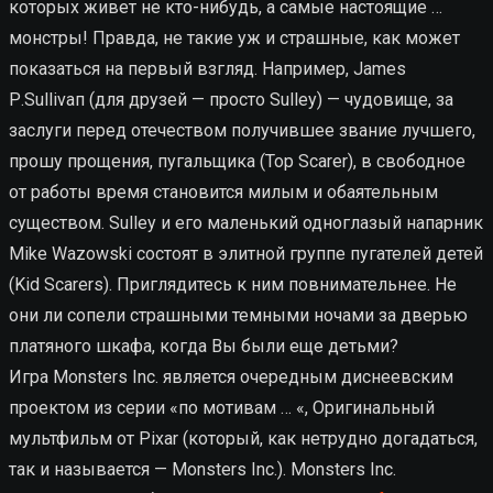
которых живет не кто-нибудь, а самые настоящие …
монстры! Правда, не такие уж и страшные, как может
показаться на первый взгляд. Например, James
Р.Sullivап (для друзей — просто Sulley) — чудовище, за
заслуги перед отечеством получившее звание лучшего,
прошу прощения, пугальщика (Тор Scarer), в свободное
от работы время становится милым и обаятельным
существом. Sulley и его маленький одноглазый напарник
Mike Wazowski состоят в элитной группе пугателей детей
(Kid Scarers). Приглядитесь к ним повнимательнее. Не
они ли сопели страшными темными ночами за дверью
платяного шкафа, когда Вы были еще детьми?
Игра Monsters Inc. является очередным диснеевским
проектом из серии «по мотивам … «, Оригинальный
мультфильм от Pixar (который, как нетрудно догадаться,
так и называется — Monsters Inc.). Monsters Inc.