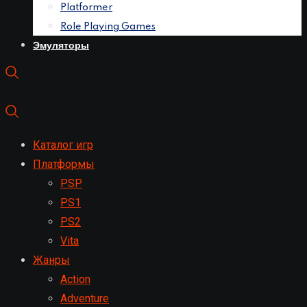
Platformer
Role Playing Games
Эмуляторы
Каталог игр
Платформы
PSP
PS1
PS2
Vita
Жанры
Action
Adventure