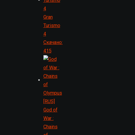
Gran
Turismo
4
Скачано:
415
God of
War :
Chains