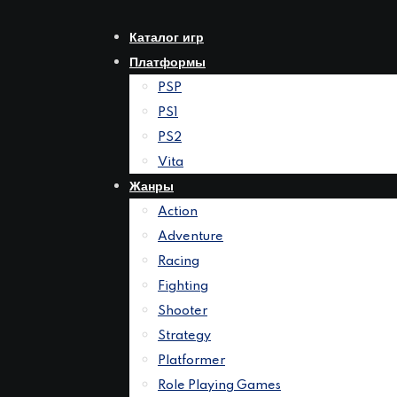
Перейти
к
Каталог игр
контенту
Платформы
PSP
PS1
PS2
Vita
Жанры
Action
Adventure
Racing
Fighting
Shooter
Strategy
Platformer
Role Playing Games