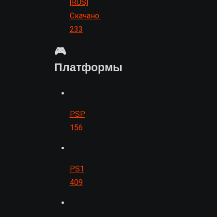
[RUS]
Скачано:
233
🎮
Платформы
PSP
156
PS1
409