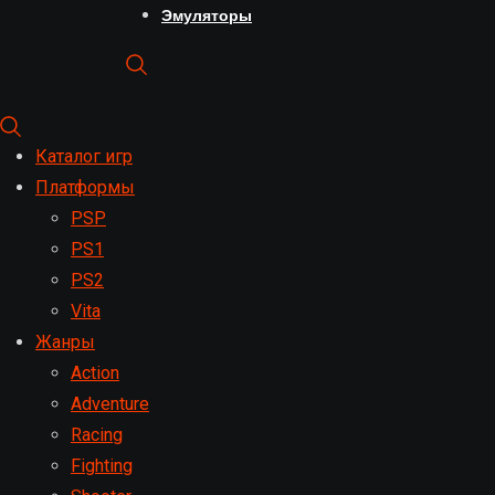
Эмуляторы
Каталог игр
Платформы
PSP
PS1
PS2
Vita
Жанры
Action
Adventure
Racing
Fighting