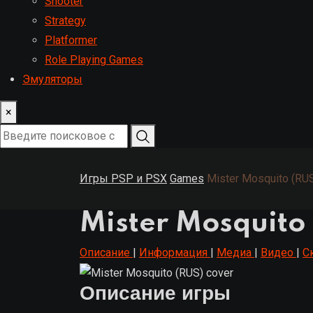
Shooter
Strategy
Platformer
Role Playing Games
Эмуляторы
×
Игры PSP и PSX
Games
Mister Mosquito (RU
Mister Mosquito
Описание
|
Информация
|
Медиа
|
Видео
|
С
Описание игры