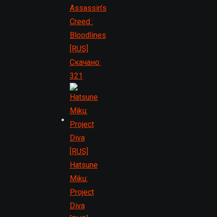
Assassin’s
Creed :
Bloodlines
[RUS]
Скачано:
321
Hatsune
Miku:
Project
Diva