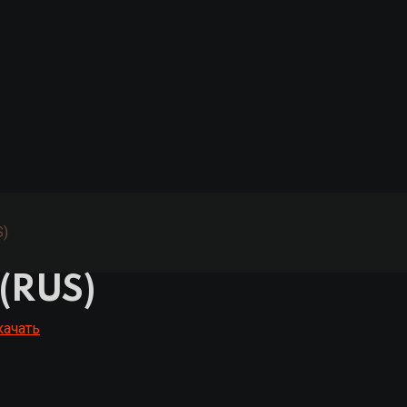
S)
 (RUS)
качать