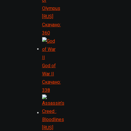
of
Olympus
[RUS]
Скачано:
360
God of
War II
Скачано:
338