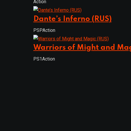
Action
Dante’s Inferno (RUS)
PSP
Action
Warriors of Might and Mag
PS1
Action