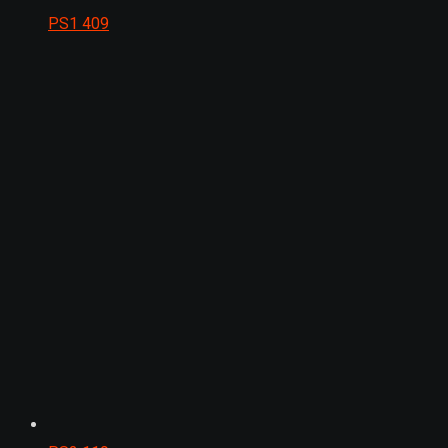
PS1
409