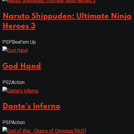
Naruto Shippuden: Ultimate Ninja
Heroes 3
PSP
Beat'em Up
God Hand
PS2
Action
Dante’s Inferno
PSP
Action