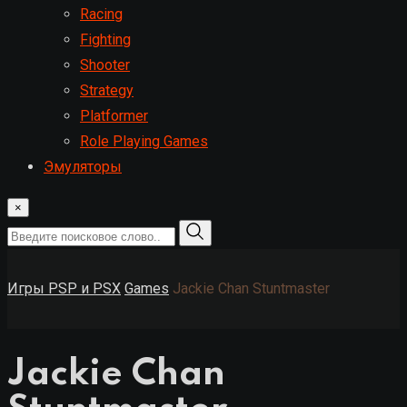
Racing
Fighting
Shooter
Strategy
Platformer
Role Playing Games
Эмуляторы
×
Игры PSP и PSX
Games
Jackie Chan Stuntmaster
Jackie Chan