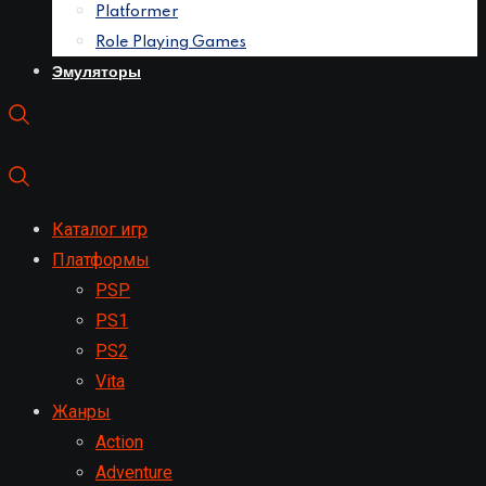
Platformer
Role Playing Games
Эмуляторы
Каталог игр
Платформы
PSP
PS1
PS2
Vita
Жанры
Action
Adventure