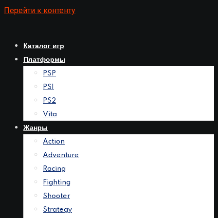
Перейти к контенту
Каталог игр
Платформы
PSP
PS1
PS2
Vita
Жанры
Action
Adventure
Racing
Fighting
Shooter
Strategy