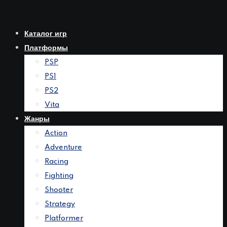
Перейти
к
Каталог игр
контенту
Платформы
PSP
PS1
PS2
Vita
Жанры
Action
Adventure
Racing
Fighting
Shooter
Strategy
Platformer