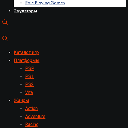
Role Playing Games
Эмуляторы
Каталог игр
Платформы
PSP
PS1
PS2
Vita
Жанры
Action
Adventure
Racing