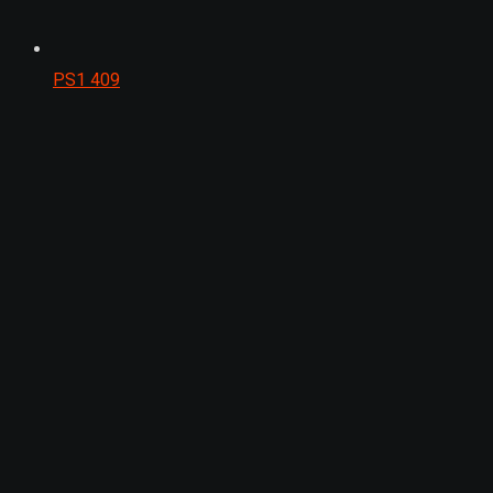
PS1
409