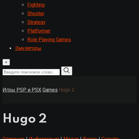
Fighting
Shooter
Strategy
Platformer
Role Playing Games
Эмуляторы
×
Игры PSP и PSX
Games
Hugo 2
Hugo 2
Описание
|
Информация
|
Медиа
|
Видео
|
Скачать