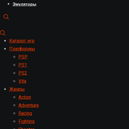
Эмуляторы
Каталог игр
Платформы
PSP
PS1
PS2
Vita
Жанры
Action
Adventure
Racing
Fighting