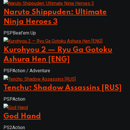
Naruto Shippuden: Ultimate
Ninja Heroes 3
PSP
Beat'em Up
Kurohyou 2 — Ryu Ga Gotoku
Ashura Hen [ENG]
PSP
Action / Adventure
Tenchu: Shadow Assassins [RUS]
PSP
Action
God Hand
PS2
Action