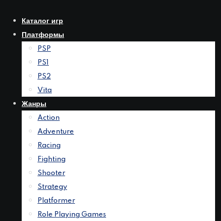
Перейти
к
Каталог игр
контенту
Платформы
PSP
PS1
PS2
Vita
Жанры
Action
Adventure
Racing
Fighting
Shooter
Strategy
Platformer
Role Playing Games