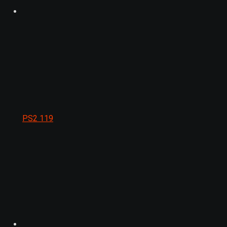
PS2
119