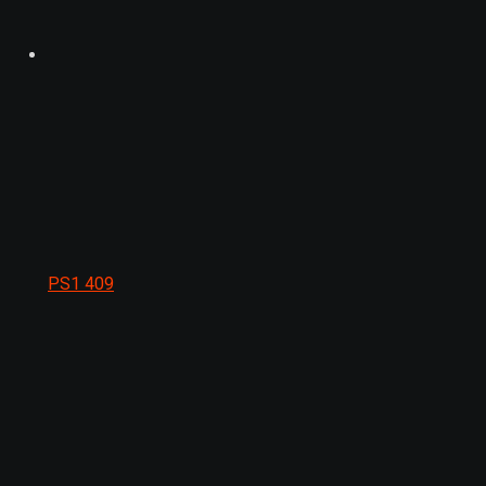
PS1
409