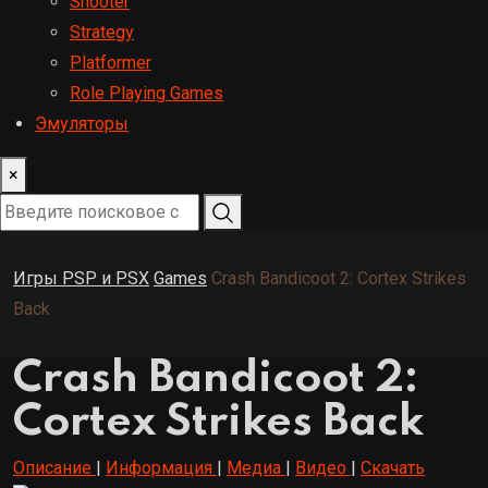
Shooter
Strategy
Platformer
Role Playing Games
Эмуляторы
×
Игры PSP и PSX
Games
Crash Bandicoot 2: Cortex Strikes
Back
Crash Bandicoot 2:
Cortex Strikes Back
Описание
|
Информация
|
Медиа
|
Видео
|
Скачать