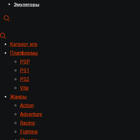
Эмуляторы
Каталог игр
Платформы
PSP
PS1
PS2
Vita
Жанры
Action
Adventure
Racing
Fighting