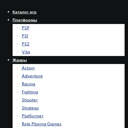
Перейти
к
Каталог игр
контенту
Платформы
PSP
PS1
PS2
Vita
Жанры
Action
Adventure
Racing
Fighting
Shooter
Strategy
Platformer
Role Playing Games