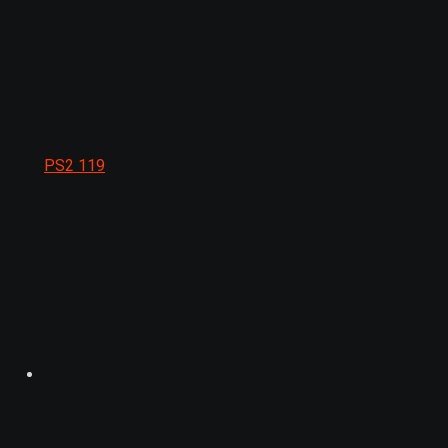
PS2
119