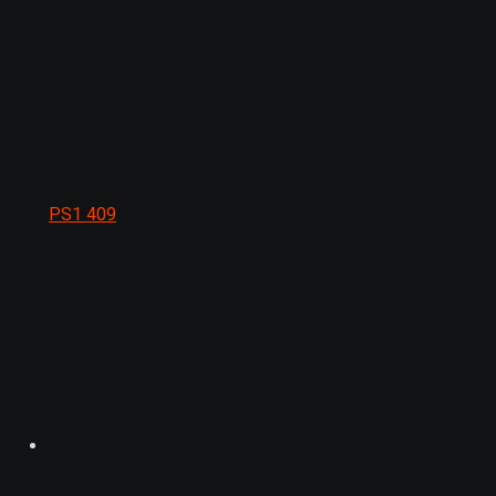
PS1
409