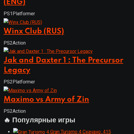
(ENG)
PS1
Platformer
Winx Club (RUS)
PS2
Action
Jak and Daxter 1 : The Precursor
Legacy
PS2
Platformer
Maximo vs Army of Zin
PS2
Action
🔥 Популярные игры
Gran Turismo 4
Скачано: 415