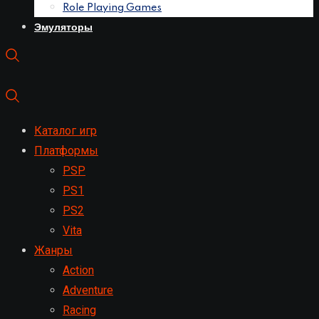
Role Playing Games
Эмуляторы
Каталог игр
Платформы
PSP
PS1
PS2
Vita
Жанры
Action
Adventure
Racing