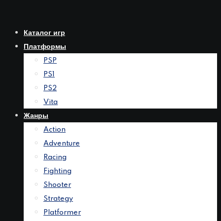
Перейти
к
Каталог игр
контенту
Платформы
PSP
PS1
PS2
Vita
Жанры
Action
Adventure
Racing
Fighting
Shooter
Strategy
Platformer