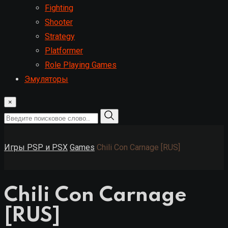
Fighting
Shooter
Strategy
Platformer
Role Playing Games
Эмуляторы
×
Игры PSP и PSX
Games
Chili Con Carnage [RUS]
Chili Con Carnage
[RUS]