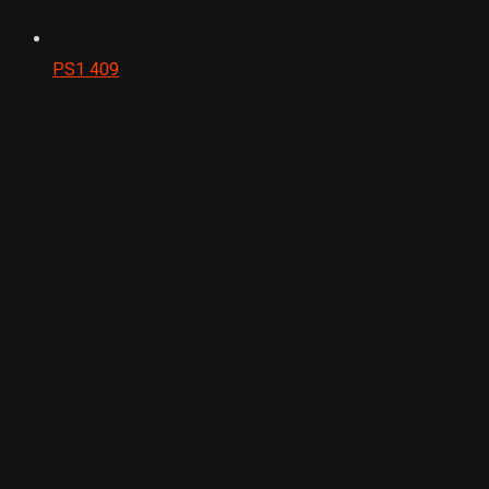
PS1
409