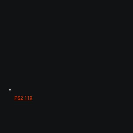
PS2
119