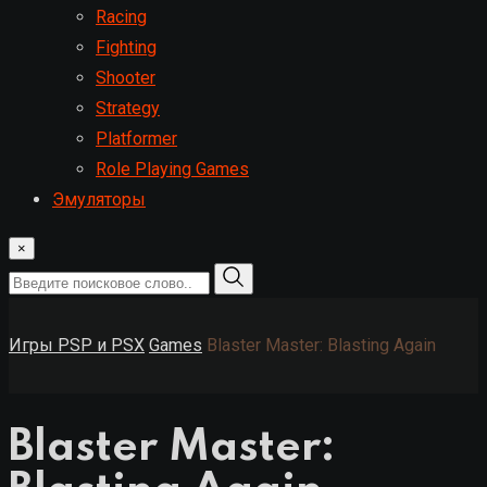
Racing
Fighting
Shooter
Strategy
Platformer
Role Playing Games
Эмуляторы
×
Игры PSP и PSX
Games
Blaster Master: Blasting Again
Blaster Master: