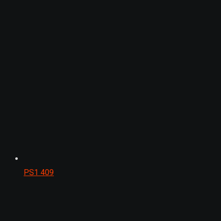
PS1
409