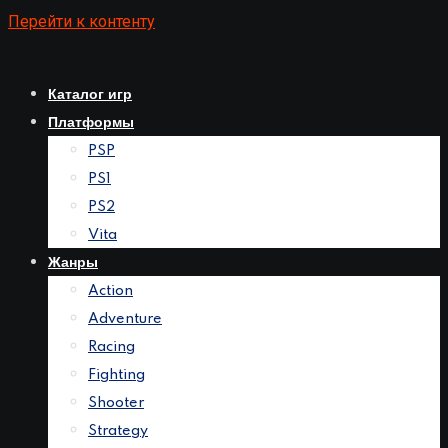
Перейти к контенту
Каталог игр
Платформы
PSP
PS1
PS2
Vita
Жанры
Action
Adventure
Racing
Fighting
Shooter
Strategy