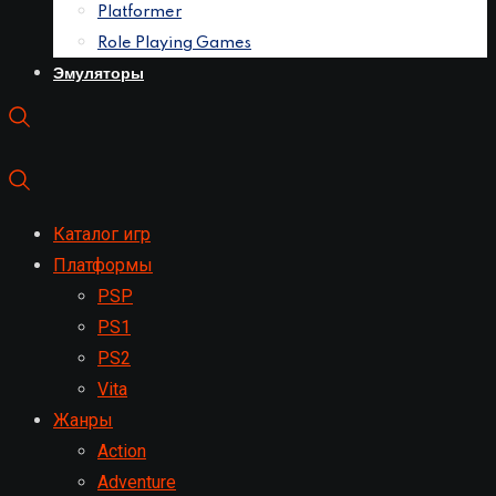
Platformer
Role Playing Games
Эмуляторы
Каталог игр
Платформы
PSP
PS1
PS2
Vita
Жанры
Action
Adventure