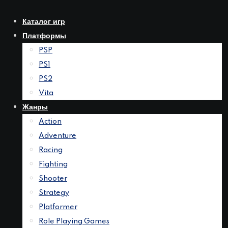
Перейти
к
Каталог игр
контенту
Платформы
PSP
PS1
PS2
Vita
Жанры
Action
Adventure
Racing
Fighting
Shooter
Strategy
Platformer
Role Playing Games