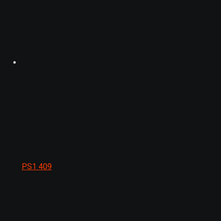
PS1
409