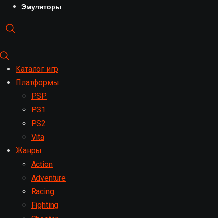
Эмуляторы
Каталог игр
Платформы
PSP
PS1
PS2
Vita
Жанры
Action
Adventure
Racing
Fighting