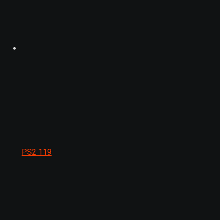
PS2
119