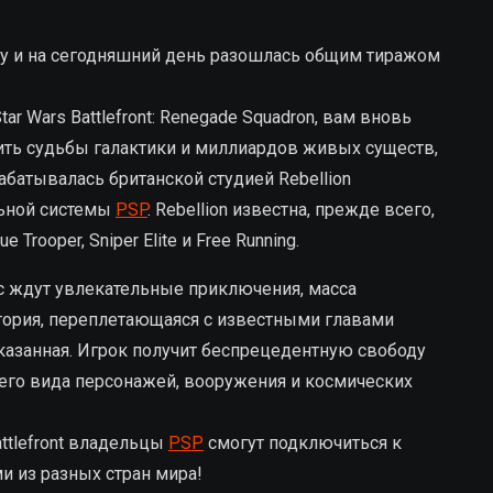
 году и на сегодняшний день разошлась общим тиражом
ar Wars Battlefront: Renegade Squadron, вам вновь
ить судьбы галактики и миллиардов живых существ,
зрабатывалась британской студией
Rebellion
льной системы
PSP
.
Rebellion
известна, прежде всего,
 Trooper, Sniper Elite и Free Running.
 вас ждут увлекательные приключения, масса
тория, переплетающаяся с известными главами
сказанная. Игрок получит беспрецедентную свободу
го вида персонажей, вооружения и космических
ttlefront владельцы
PSP
смогут подключиться к
и из разных стран мира!