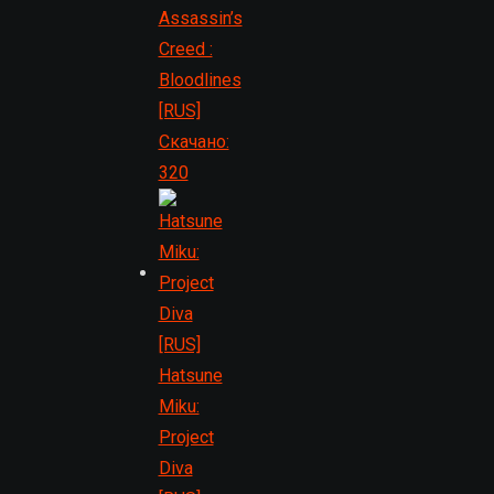
Assassin’s
Creed :
Bloodlines
[RUS]
Скачано:
320
Hatsune
Miku:
Project
Diva