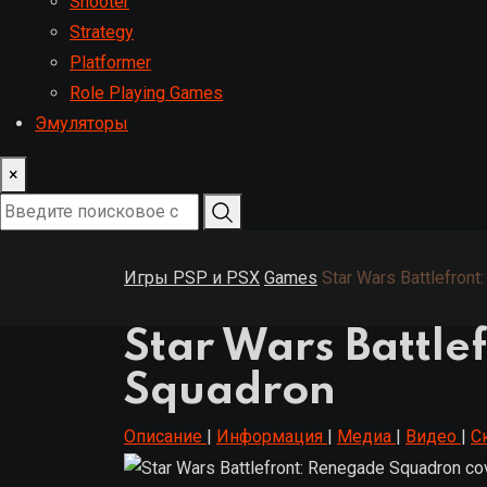
Shooter
Strategy
Platformer
Role Playing Games
Эмуляторы
×
Игры PSP и PSX
Games
Star Wars Battlefron
Star Wars Battle
Squadron
Описание
|
Информация
|
Медиа
|
Видео
|
С