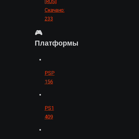
[RUS]
Скачано:
233
🎮
Платформы
PSP
156
PS1
409