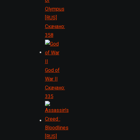
of
Olympus
[RUS]
Скачано:
358
God of
War II
Скачано:
335