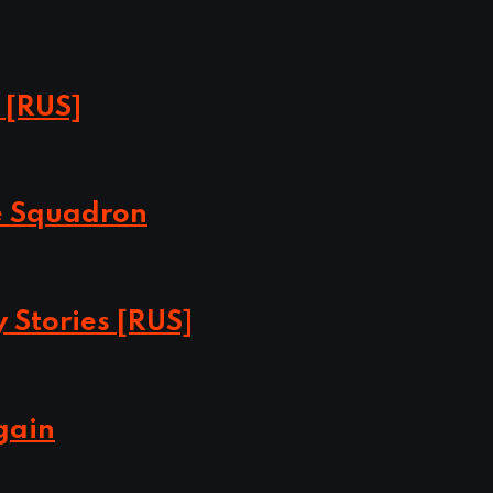
 [RUS]
te Squadron
y Stories [RUS]
gain