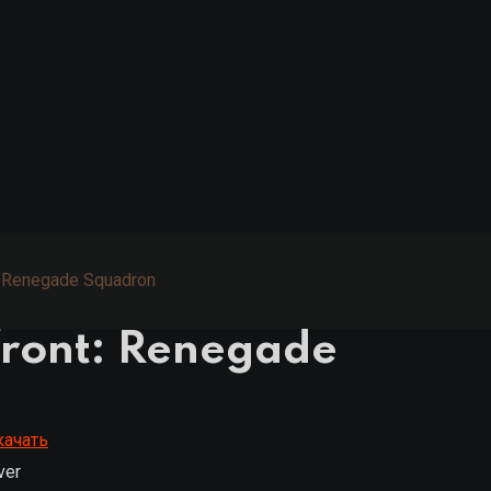
t: Renegade Squadron
front: Renegade
качать