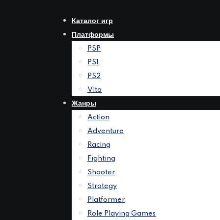
Перейти
к
Каталог игр
контенту
Платформы
PSP
PS1
PS2
Vita
Жанры
Action
Adventure
Racing
Fighting
Shooter
Strategy
Platformer
Role Playing Games