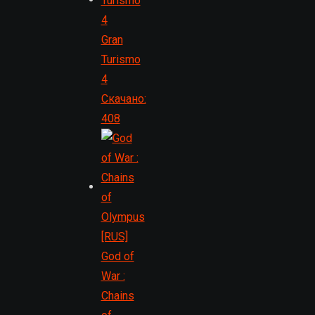
Gran
Turismo
4
Скачано:
408
God of
War :
Chains