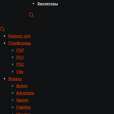
Эмуляторы
Каталог игр
Платформы
PSP
PS1
PS2
Vita
Жанры
Action
Adventure
Racing
Fighting