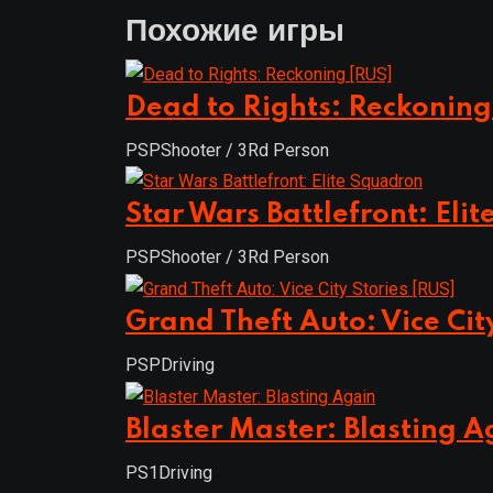
Похожие игры
Dead to Rights: Reckoning
PSP
Shooter / 3Rd Person
Star Wars Battlefront: Eli
PSP
Shooter / 3Rd Person
Grand Theft Auto: Vice Cit
PSP
Driving
Blaster Master: Blasting A
PS1
Driving