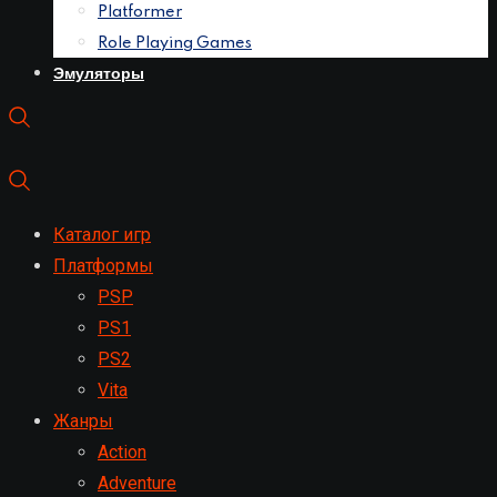
Platformer
Role Playing Games
Эмуляторы
Каталог игр
Платформы
PSP
PS1
PS2
Vita
Жанры
Action
Adventure