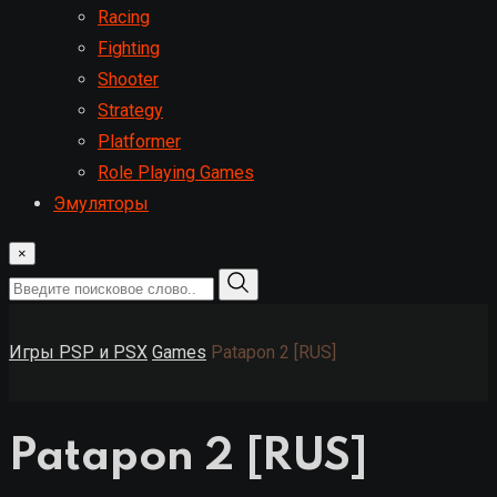
Racing
Fighting
Shooter
Strategy
Platformer
Role Playing Games
Эмуляторы
×
Игры PSP и PSX
Games
Patapon 2 [RUS]
Patapon 2 [RUS]