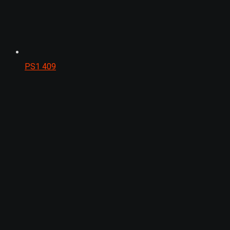
PS1
409