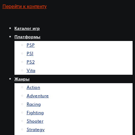
Перейти к контенту
Каталог игр
Платформы
PSP
PS1
PS2
Vita
Жанры
Action
Adventure
Racing
Fighting
Shooter
Strategy