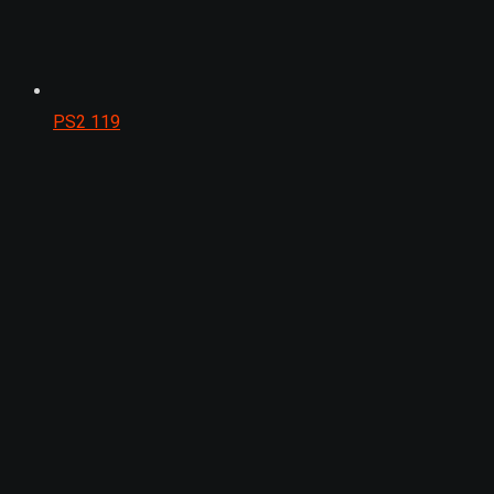
PS2
119