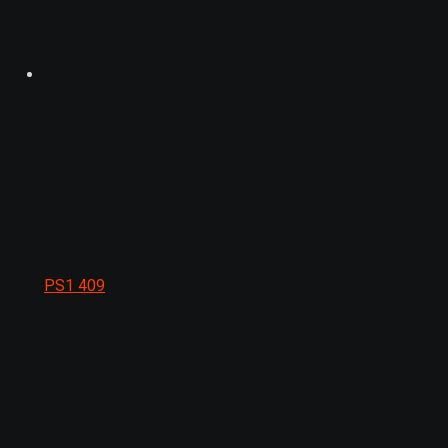
PS1
409