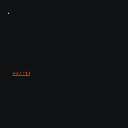
PS2
119