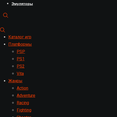
Эмуляторы
Каталог игр
Платформы
PSP
PS1
PS2
Vita
Жанры
Action
Adventure
Racing
Fighting