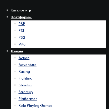
Перейти
к
Каталог игр
контенту
Платформы
PSP
PS1
PS2
Vita
Жанры
Action
Adventure
Racing
Fighting
Shooter
Strategy
Platformer
Role Playing Games